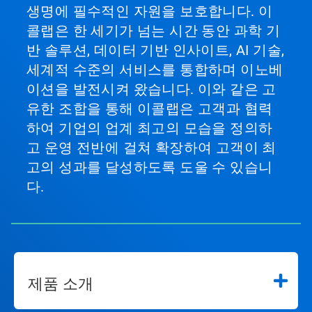
음'
생명에 필수적인 자원을 보호합니다. 이
및
콜랩은 한 세기가 넘는 시간 동안 과학 기
'이
전'
반 솔루션, 데이터 기반 인사이트, AI 기술,
단
세계적 수준의 서비스를 통합하며 이노베
추
이션을 발전시켜 왔습니다. 이와 같은 고
를
사
유한 조합을 통해 이콜랩은 고객과 협력
용
하여 기업의 업계 최고의 모습을 정의하
하
여
고 운영 전반에 걸쳐 확장하여 고객이 최
탐
고의 성과를 달성하도록 도울 수 있습니
색
하
다.
거
나
슬
라
이
드
점
제품 소개
을
사
용