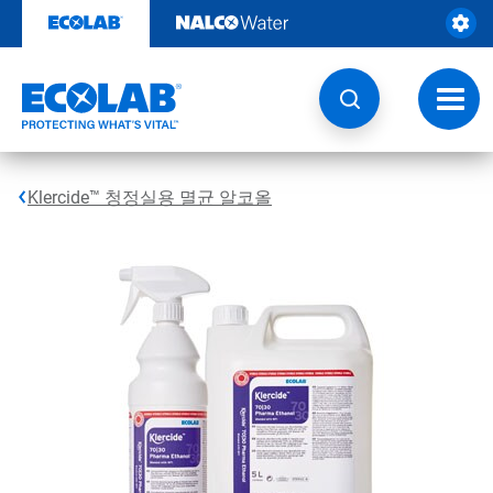
콘
텐
츠
로
건
토
너
글
뛰
내
기
비
게
Klercide™ 청정실용 멸균 알코올
이
션