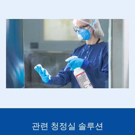
하
거
나
슬
라
이
드
점
을
사
용
하
여
해
당
슬
라
이
드
로
이
동
관련 청정실 솔루션
하
세