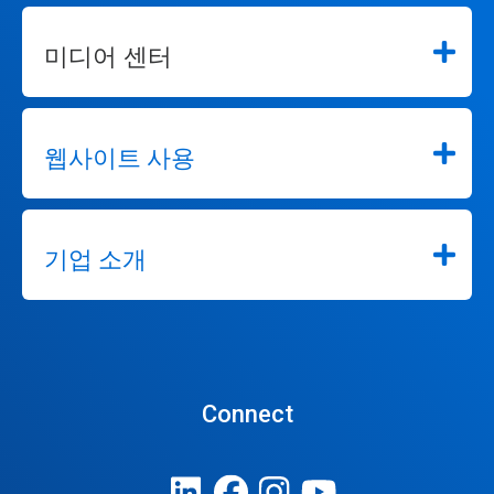
하
여
미디어 센터
해
당
슬
라
이
웹사이트 사용
드
로
이
동
하
기업 소개
세
요.
Connect