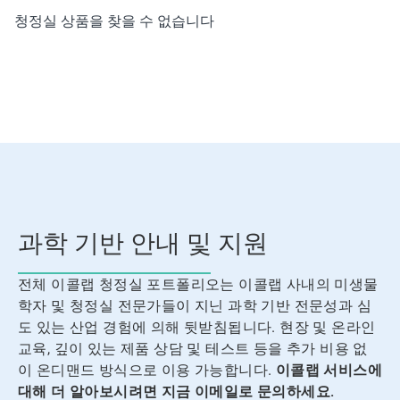
청정실 상품을 찾을 수 없습니다
이
것
은
캐
러
셀
입
니
다.
'다
음'
및
'이
과학 기반 안내 및 지원
전'
단
추
전체 이콜랩 청정실 포트폴리오는 이콜랩 사내의 미생물
를
학자 및 청정실 전문가들이 지닌 과학 기반 전문성과 심
사
용
도 있는 산업 경험에 의해 뒷받침됩니다. 현장 및 온라인
하
교육, 깊이 있는 제품 상담 및 테스트 등을 추가 비용 없
여
이 온디맨드 방식으로 이용 가능합니다.
이콜랩 서비스에
탐
대해 더 알아보시려면 지금 이메일로 문의하세요.
색