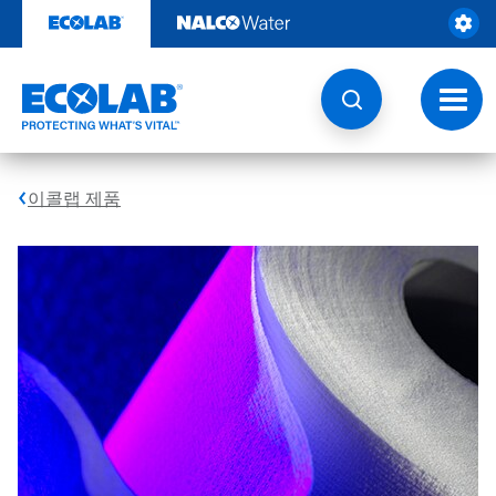
콘
텐
츠
로
건
토
너
글
뛰
내
기
비
게
이콜랩 제품
이
션