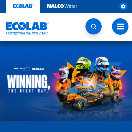
콘
텐
츠
로
건
토
너
글
뛰
내
기
비
게
이
션