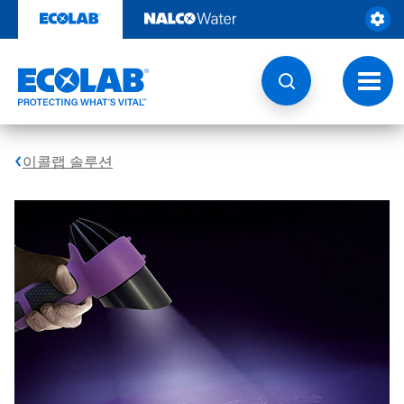
콘
텐
츠
로
건
토
너
글
뛰
내
기
비
게
이콜랩 솔루션
이
션