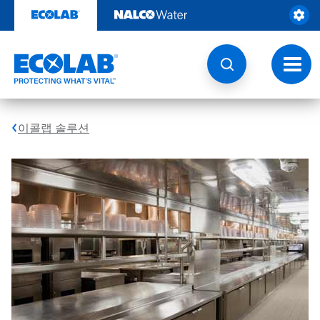
콘
텐
츠
로
건
토
너
글
뛰
내
기
비
게
이콜랩 솔루션
이
션