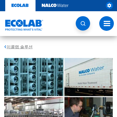
콘
텐
츠
로
건
토
너
글
뛰
내
기
비
게
이콜랩 솔루션
이
션