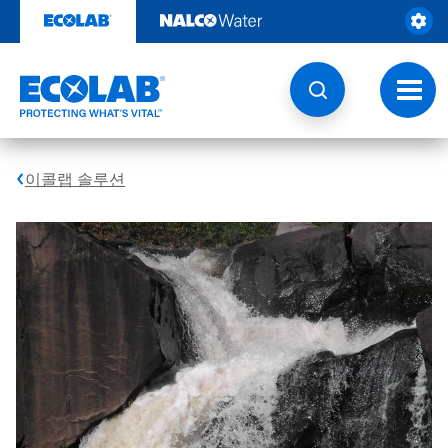
콘
텐
츠
로
건
토
너
글
뛰
내
기
비
게
이콜랩 솔루션
이
션