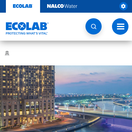
콘
텐
츠
로
건
토
너
글
뛰
내
기
비
게
홈
이
션