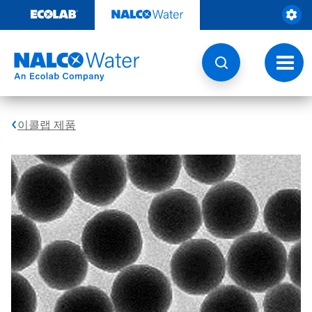
콘
텐
츠
로
건
토
너
글
뛰
내
기
비
게
이콜랩 제품
이
션