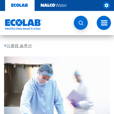
콘
텐
츠
로
건
토
너
글
뛰
내
기
비
게
이콜랩 솔루션
이
션