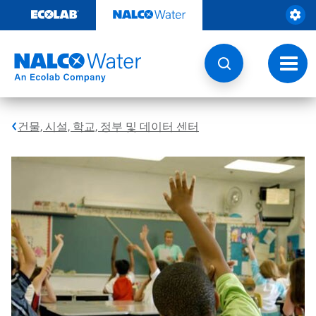
콘
텐
츠
로
건
토
너
글
뛰
내
기
비
게
건물, 시설, 학교, 정부 및 데이터 센터
이
션