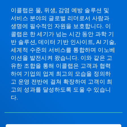
입
니
이콜랩은 물, 위생, 감염 예방 솔루션 및
다.
서비스 분야의 글로벌 리더로서 사람과
'다
음'
생명에 필수적인 자원을 보호합니다. 이
및
콜랩은 한 세기가 넘는 시간 동안 과학 기
'이
전'
반 솔루션, 데이터 기반 인사이트, AI 기술,
단
세계적 수준의 서비스를 통합하며 이노베
추
이션을 발전시켜 왔습니다. 이와 같은 고
를
사
유한 조합을 통해 이콜랩은 고객과 협력
용
하여 기업의 업계 최고의 모습을 정의하
하
여
고 운영 전반에 걸쳐 확장하여 고객이 최
탐
고의 성과를 달성하도록 도울 수 있습니
색
하
다.
거
나
슬
라
이
드