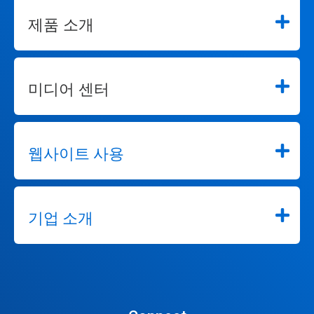
점
제품 소개
을
사
용
하
여
미디어 센터
해
당
슬
라
이
웹사이트 사용
드
로
이
동
하
기업 소개
세
요.