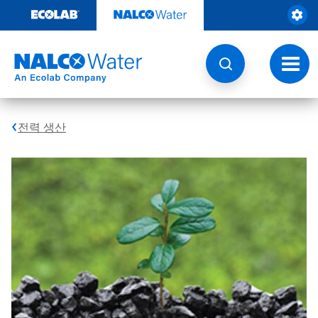
콘
텐
츠
로
건
토
너
글
뛰
내
기
비
게
전력 생산
이
션