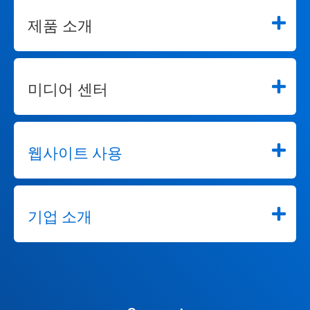
드
점
제품 소개
을
사
용
하
여
미디어 센터
해
당
슬
라
이
웹사이트 사용
드
로
이
동
하
기업 소개
세
요.