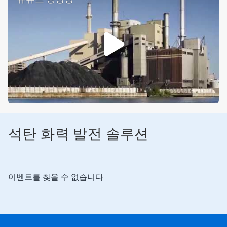
석탄 화력 발전 솔루션
이벤트를 찾을 수 없습니다
이
것
은
캐
러
셀