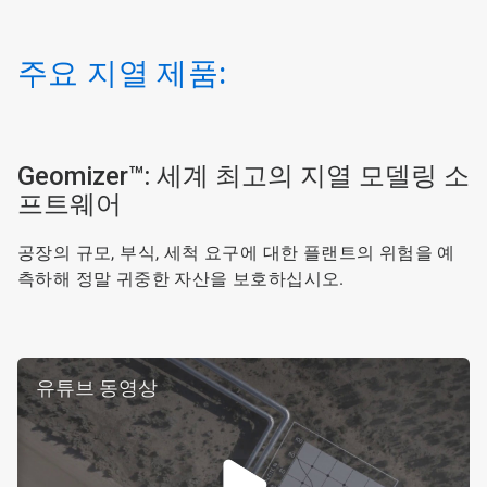
주요 지열 제품:
ArticleTile
Geomizer™: 세계 최고의 지열 모델링 소
1/2
프트웨어
공장의 규모, 부식, 세척 요구에 대한 플랜트의 위험을 예
측하해 정말 귀중한 자산을 보호하십시오.
유튜브 동영상