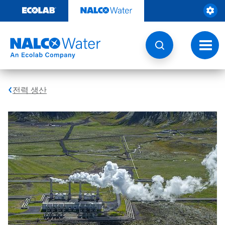
콘
텐
츠
로
건
토
너
글
뛰
내
기
비
게
전력 생산
이
션