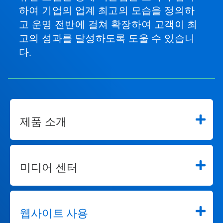
하여 기업의 업계 최고의 모습을 정의하
하
여
고 운영 전반에 걸쳐 확장하여 고객이 최
탐
고의 성과를 달성하도록 도울 수 있습니
색
하
다.
거
나
슬
라
이
드
점
제품 소개
을
사
용
하
여
미디어 센터
해
당
슬
라
이
웹사이트 사용
드