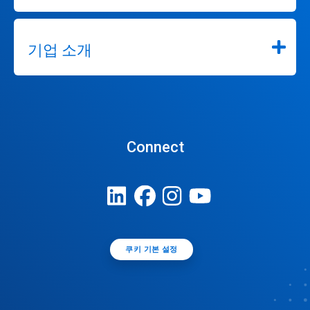
로
이
동
하
기업 소개
세
요.
Connect
쿠키 기본 설정