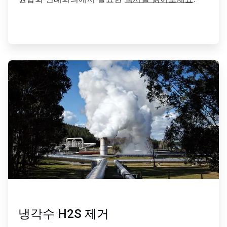
ArticleTile
4/4
냉각수 H2S 제거