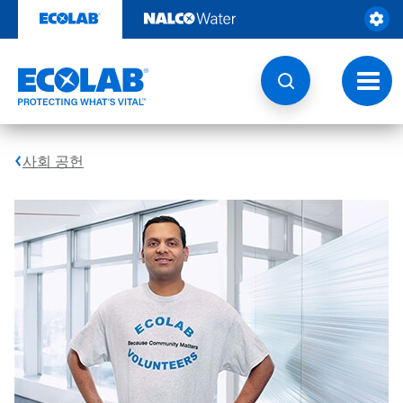
콘
텐
츠
로
건
토
너
글
뛰
내
기
비
게
사회 공헌
이
션