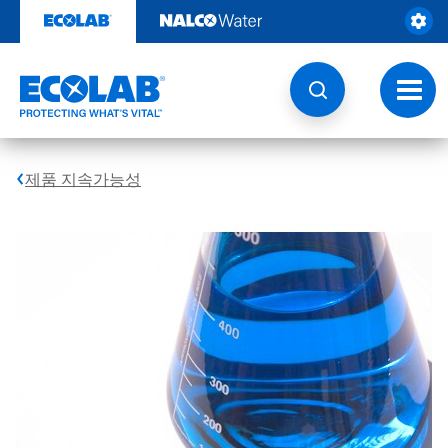
콘
텐
츠
로
건
토
너
글
뛰
내
기
비
게
제품 지속가능성
이
션