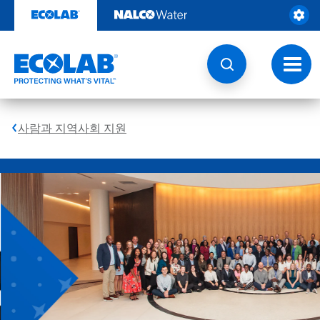
다
콘
텐
양
츠
로
성,
건
토
너
글
형
뛰
내
기
비
게
평
사람과 지역사회 지원
이
션
성,
포
자
동
용
회
전
성
슬
라
|
이
드
EcolabBack
가
있
ButtonSearch
는