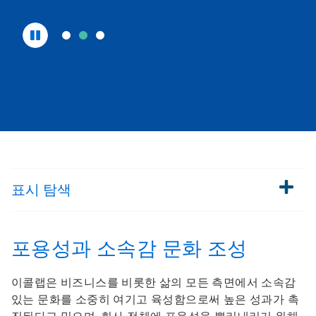
생/
일
시
정
지
버
튼
을
클
릭
하
세
요.
슬
표시
탐색
라
이
드
도
트
포용성과 소속감 문화 조성
를
사
이콜랩은 비즈니스를 비롯한 삶의 모든 측면에서 소속감
용
하
있는 문화를 소중히 여기고 육성함으로써 높은 성과가 촉
여