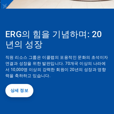
캐
IconFilter
러
셀
Icon
입
니
다.
ERG의 힘을 기념하며: 20
회
전
년의 성장
을
활
성
화
직원 리소스 그룹은 이콜랩의 포용적인 문화의 초석이자
하
연결과 성장을 위한 발판입니다. 70개국 이상의 나라에
거
서 10,000명 이상의 강력한 회원이 20년의 성장과 영향
나
력을 축하하고 있습니다.
비
활
성
화
상세 정보
하
려
면
재