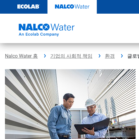
콘
텐
츠
로
건
너
뛰
기
Nalco Water 홈
기업의 사회적 책임
환경
글로