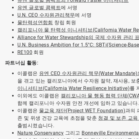
유엔 글로벌 콤팩트의 Forward Faster 이니셔티브
유엔 글로벌 콤팩트
에 서명
U.N. CEO 수자원관리책무
에 서명
물탄력성연합회
창립 회원
캘리포니아 물 탄력성 이니셔티브(California Water Resilie
Alliance for Water Stewardship의 국제 수자원 관리 
U.N. Business Ambition for 1.5°C: SBTi(Science-Based
RE100
회원
파트너십 활동:
이콜랩은
유엔 CEO 수자원관리 책무(Water Mandate
을 겪고 있는 캘리포니아에서 수자원 절약, 재사용, 
이니셔티브(California Water Resilience Initiative)
를 
이외에도 이콜랩은
캘리포니아 물 행동 협력 단체(CWA
함께 캘리포니아 수자원 안전 개선에 임하고 있습니다.
이콜랩은
물교육 재단(Project WET Foundation)
과의 
존 및 위생 건강 교육에 초점을 맞춘
청결 및 보존 교육 프로
출범시켰습니다.
Nature Conservancy
그리고
Bonneville Environmenta