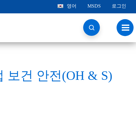
영어
MSDS
로그인
토
글
내
비
게
이
션
업 보건 안전(OH & S)