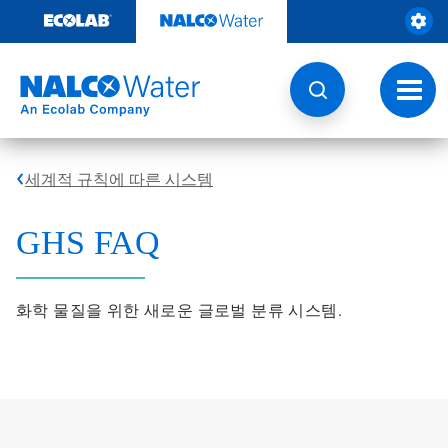
콘
텐
츠
로
건
토
너
글
뛰
내
기
비
게
세계적 규칙에 따른 시스템
이
션
GHS FAQ
화학 물질을 위한 새로운 글로벌 분류 시스템.