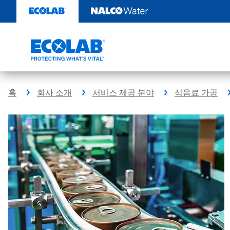
콘
텐
츠
로
건
너
뛰
기
홈
회사 소개
서비스 제공 분야
식음료 가공