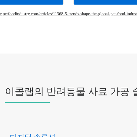
petfoodindustry.com/articles/11368-5-trends-shape-the-global-pet-food-indus
이콜랩의 반려동물 사료 가공 