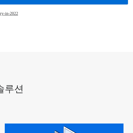
try-in-2022
솔루션
Art
1/5