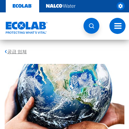
콘
텐
츠
로
건
토
너
글
뛰
내
기
비
게
공급 업체
이
션