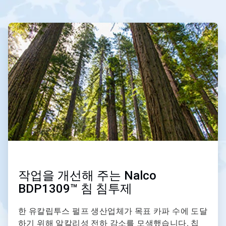
여
탐
색
ArticleTile
하
1/3
거
나
슬
라
이
드
점
을
사
용
하
여
해
당
작업을 개선해 주는 Nalco
슬
BDP1309™ 침 침투제
라
이
드
한 유칼립투스 펄프 생산업체가 목표 카파 수에 도달
로
하기 위해 알칼리성 전하 감소를 모색했습니다. 칩