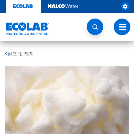
콘
텐
츠
로
건
토
너
글
뛰
내
기
비
게
펄프 및 제지
이
션