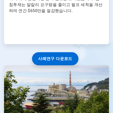
이
침투제는 알칼리 요구량을 줄이고 펄프 세척을 개선
동
하며 연간 $650만을 절감했습니다.
하
세
요.
사례연구 다운로드
ArticleTile
2/3