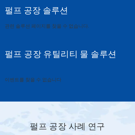
펄프 공장 솔루션
관련 솔루션 페이지를 찾을 수 없습니다.
이
것
은
캐
러
펄프 공장 유틸리티 물 솔루션
셀
입
니
다.
'다
이벤트를 찾을 수 없습니다
음'
및
'이
전'
단
추
를
사
펄프 공장 사례 연구
용
하