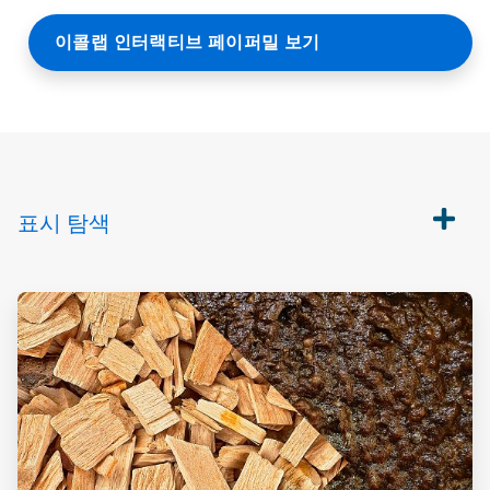
이콜랩 인터랙티브 페이퍼밀 보기
표시
탐색
ArticleTile
1/4